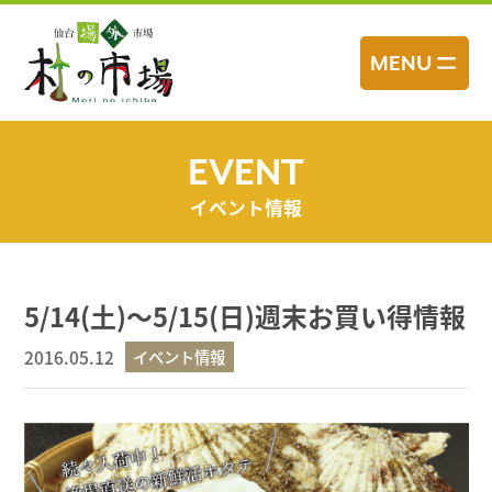
コ
ン
MENU
テ
ン
ツ
へ
EVENT
ス
イベント情報
キ
ッ
プ
5/14(土)～5/15(日)週末お買い得情報
2016.05.12
イベント情報