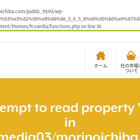
noichiba.com/public_html/wp-
%e3%81%93%e3%82%99%e8%88%8e_5_6_5_8%e6%95%b0%e9
ent/themes/fcvanilla/functions.php
on line
36
ホーム
杜の市場
ついて
tempt to read property 
in
media03/morinoichiba.