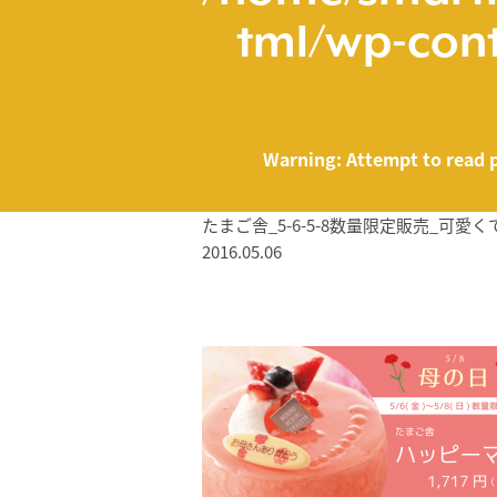
tml/wp-cont
Warning
: Attempt to read 
たまご舎_5-6-5-8数量限定販売_可愛
2016.05.06
/home/smartmed
Warning
: Attempt to read property "name