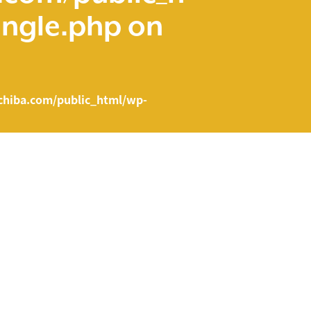
ingle.php
on
hiba.com/public_html/wp-
e.php on line
43
ent/themes/fcvanilla/single.php
on line