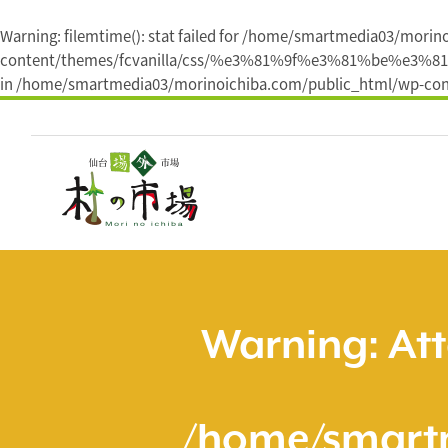
Warning
: filemtime(): stat failed for /home/smartmedia03/mori
content/themes/fcvanilla/css/%e3%81%9f%e3%81%be
in
/home/smartmedia03/morinoichiba.com/public_html/wp-cont
コ
ン
テ
ン
ツ
へ
ス
キ
ッ
プ
Warning
: At
/home/smart