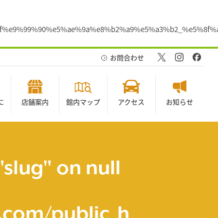
%87%8f%e9%99%90%e5%ae%9a%e8%b2%a9%e5%a3%b2_%e5%
お問合わせ
に
店舗案内
館内マップ
アクセス
お知らせ
"slug" on null
com/public_h