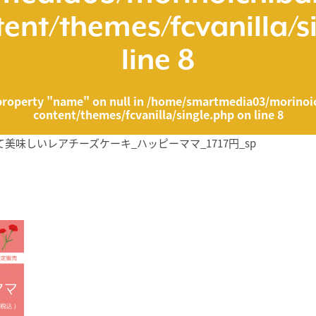
ent/themes/fcvanilla/s
line
8
property "name" on null in
/home/smartmedia03/morinoic
content/themes/fcvanilla/single.php
on line
8
くて美味しいレアチーズケーキ_ハッピーママ_1717円_sp
ia03/morinoichiba.com/public_html/wp-content/themes/fcvanilla/singl
">
" on null in
/home/smartmedia03/morinoichiba.com/public_html/wp-cont
43