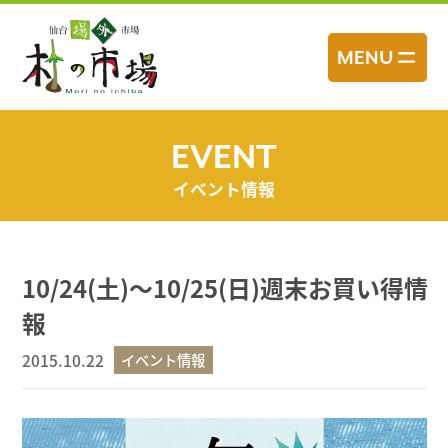
コ
ン
MENU
テ
ン
ツ
へ
EVENT
ス
イベント情報
キ
ッ
プ
10/24(土)～10/25(日)週末お買い得情
報
2015.10.22
イベント情報