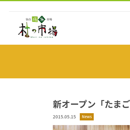
コ
ン
テ
ン
ツ
へ
ス
キ
ッ
プ
新オープン「たま
2015.05.15
News