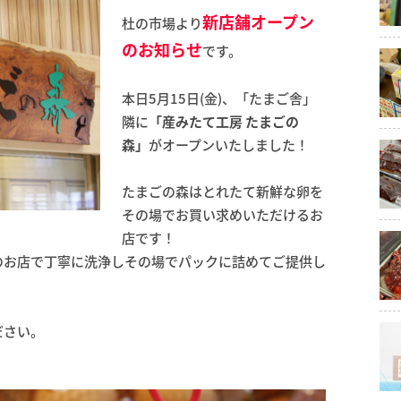
新店舗オープン
杜の市場より
のお知らせ
です。
本日5月15日(金)、「たまご舎」
隣に
「産みたて工房 たまごの
森」
がオープンいたしました！
たまごの森はとれたて新鮮な卵を
その場でお買い求めいただけるお
店です！
のお店で丁寧に洗浄しその場でパックに詰めてご提供し
ださい。