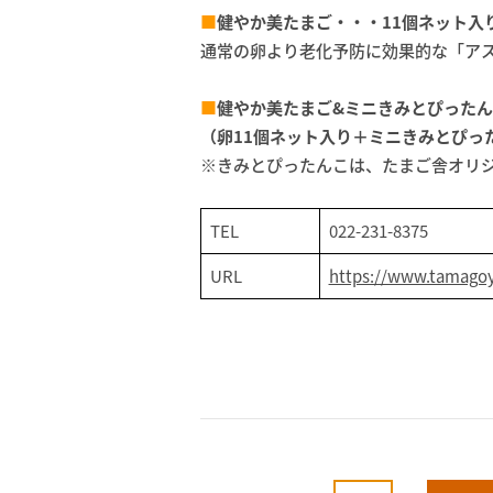
■
健やか美たまご・・・11個ネット入り
通常の卵より老化予防に効果的な「ア
■
健やか美たまご&ミニきみとぴった
（卵11個ネット入り＋ミニきみとぴった
※きみとぴったんこは、たまご舎オリ
TEL
022-231-8375
URL
https://www.tamagoya