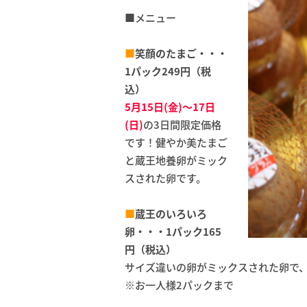
■メニュー
■
笑顔のたまご・・・
1パック249円（税
込）
5月15日(金)～17日
(日)
の3日間限定価格
です！健やか美たまご
と蔵王地養卵がミック
スされた卵です。
■
蔵王のいろいろ
卵・・・1パック165
円（税込）
サイズ違いの卵がミックスされた卵で
※お一人様2パックまで