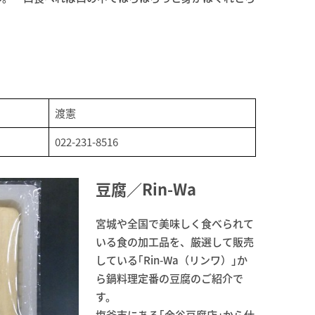
渡憲
022-231-8516
豆腐／Rin-Wa
宮城や全国で美味しく食べられて
いる食の加工品を、厳選して販売
している｢Rin-Wa（リンワ）｣か
ら鍋料理定番の豆腐のご紹介で
す。
塩釜市にある｢金谷豆腐店｣から仕