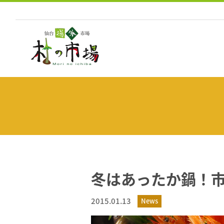
コ
ン
テ
ン
ツ
へ
ス
キ
ッ
プ
冬はあったか鍋！
2015.01.13
News