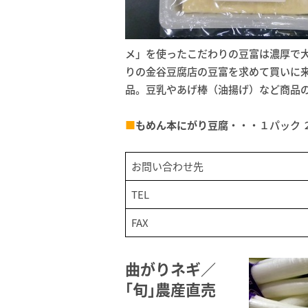
メ」を使ったこだわりの豆富は濃厚で
りの金谷豆腐店の豆富を求めて買いに
品。豆乳やあげ棒（油揚げ）など商品
■
もめん本にがり豆腐
・・・１パック 
お問い合わせ先
TEL
FAX
曲がりネギ／
｢旬｣農産直売