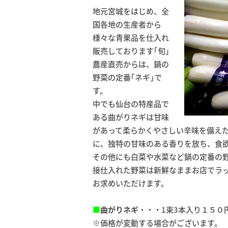
地元宮城をはじめ、全
国各地の生産者から
様々な青果品を仕入れ
販売しております｢旬｣
農産直売からは、鍋の
野菜の定番｢ネギ｣で
す。
中でも仙台の特産品で
ある曲がりネギは甘味
があって柔らかくやさしい辛味を備え
に、独特の甘味のある香りを放ち、食
その他にも白菜や水菜など鍋の定番の
接仕入れた野菜は新鮮なままお店でラ
お求めいただけます。
■
曲がりネギ
・・・1束3本入り１５０
※価格が変動する場合がございます。