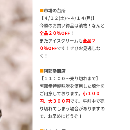
■
市場の台所
【４/１２(土)～４/１４(月)】
今週のお買い得品は漬物！なんと
全品２０％OFF
！
またアイスクリームも
全品２
０％OFF
です！ぜひお見逃しな
く！
■
阿部幸商店
【１１：００～売り切れまで】
阿部幸特製味噌を使用した豚汁を
ご用意しております。
小１００
円、大３００円
です。午前中で売
り切れてしまう場合がありますの
で、お早めにどうぞ！