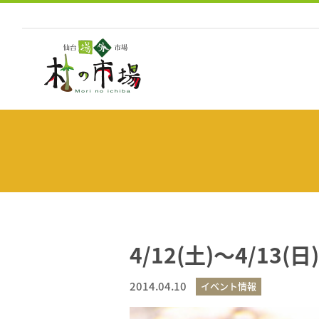
コ
ン
テ
ン
ツ
へ
ス
キ
ッ
プ
4/12(土)～4/13
2014.04.10
イベント情報