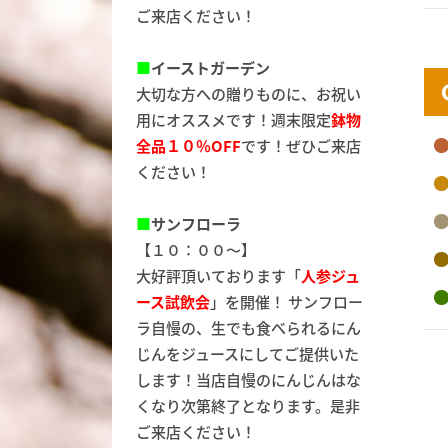
ご来店ください！
■
イーストガーデン
大切な方への贈りものに、お祝い
用にオススメです！週末限定
鉢物
全品１０％OFF
です！ぜひご来店
ください！
■
サンフローラ
【１０：００～】
大好評頂いております「
人参ジュ
ース試飲会
」を開催！ サンフロー
ラ自慢の、生でも食べられるにん
じんをジュースにしてご提供いた
します！当店自慢のにんじんはな
くなり次第終了となります。是非
ご来店ください！