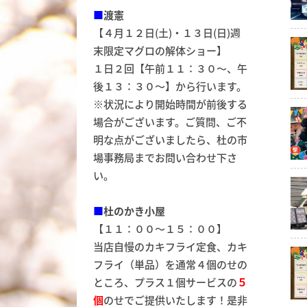
■
渡憲
【４月１２日(土)・１３日(日)週
末限定マグロの解体ショー】
１日２回【午前１１：３０～、午
後１３：３０～】から行います。
※状況により開始時間が前後する
場合がございます。ご質問、ご不
明な点がございましたら、杜の市
場事務局までお問い合わせ下さ
い。
■
杜のかき小屋
【１１：００～１５：００】
当店自慢のカキフライ定食、カキ
フライ（単品）を通常４個のせの
ところ、プラス１個サービスの
５
個
のせでご提供いたします！是非