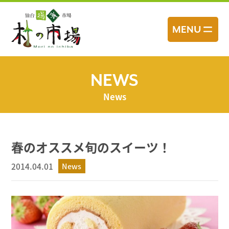
コ
ン
MENU
テ
ン
ツ
へ
NEWS
ス
News
キ
ッ
プ
春のオススメ旬のスイーツ！
2014.04.01
News