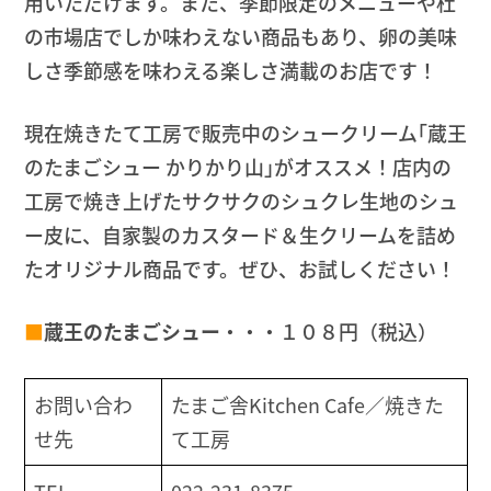
用いただけます。また、季節限定のメニューや杜
の市場店でしか味わえない商品もあり、卵の美味
しさ季節感を味わえる楽しさ満載のお店です！
現在焼きたて工房で販売中のシュークリーム｢蔵王
のたまごシュー かりかり山｣がオススメ！店内の
工房で焼き上げたサクサクのシュクレ生地のシュ
ー皮に、自家製のカスタード＆生クリームを詰め
たオリジナル商品です。ぜひ、お試しください！
■
蔵王のたまごシュー
・・・１０８円（税込）
お問い合わ
たまご舎Kitchen Cafe／焼きた
せ先
て工房
TEL
022-231-8375