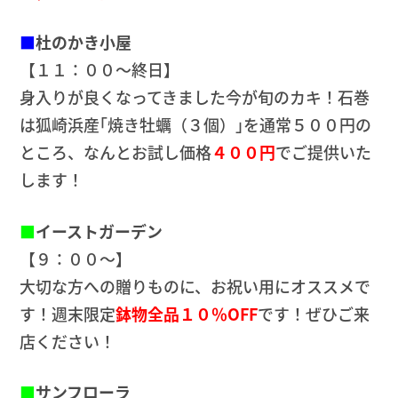
■
杜のかき小屋
【１１：００～終日】
身入りが良くなってきました今が旬のカキ！石巻
は狐崎浜産｢焼き牡蠣（３個）｣を通常５００円の
ところ、なんとお試し価格
４００円
でご提供いた
します！
■
イーストガーデン
【９：００～】
大切な方への贈りものに、お祝い用にオススメで
す！週末限定
鉢物全品１０％OFF
です！ぜひご来
店ください！
■
サンフローラ