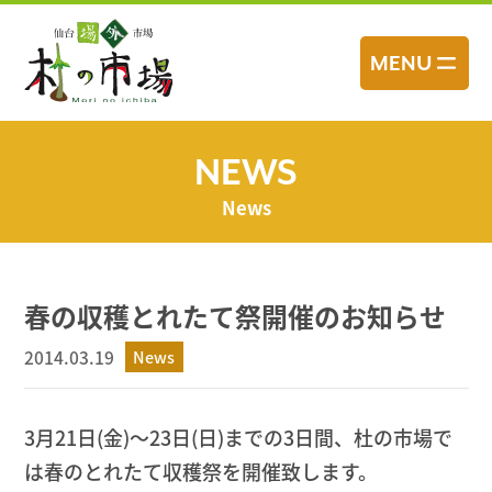
コ
ン
MENU
テ
ン
ツ
へ
NEWS
ス
News
キ
ッ
プ
春の収穫とれたて祭開催のお知らせ
2014.03.19
News
3月21日(金)～23日(日)までの3日間、杜の市場で
は春のとれたて収穫祭を開催致します。