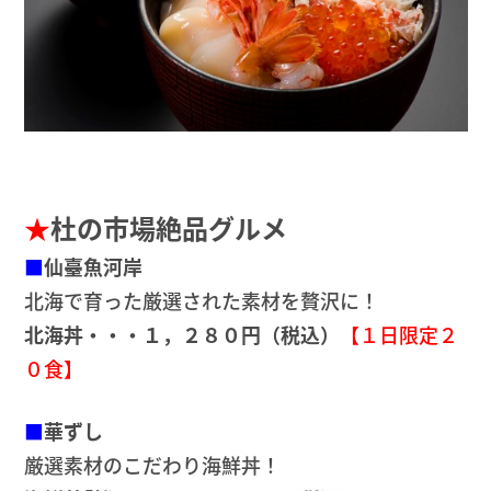
★
杜の市場絶品グルメ
■
仙臺魚河岸
北海で育った厳選された素材を贅沢に！
北海丼・・・１，２８０円（税込）
【１日限定２
０食】
■
華ずし
厳選素材のこだわり海鮮丼！