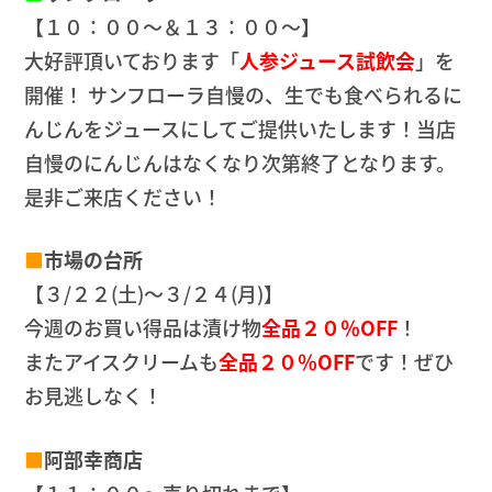
【１０：００～＆１３：００～】
大好評頂いております「
人参ジュース試飲会
」を
開催！ サンフローラ自慢の、生でも食べられるに
んじんをジュースにしてご提供いたします！当店
自慢のにんじんはなくなり次第終了となります。
是非ご来店ください！
■
市場の台所
【３/２２(土)～３/２４(月)】
今週のお買い得品は漬け物
全品２０％OFF
！
またアイスクリームも
全品２０％OFF
です！ぜひ
お見逃しなく！
■
阿部幸商店