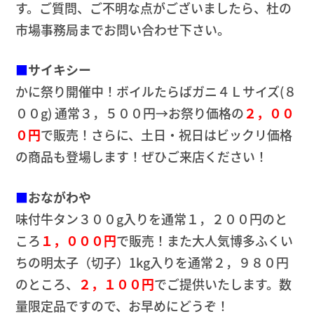
す。ご質問、ご不明な点がございましたら、杜の
市場事務局までお問い合わせ下さい。
■
サイキシー
かに祭り開催中！ボイルたらばガニ４Ｌサイズ(８
００g) 通常３，５００円→お祭り価格の
２，００
０円
で販売！さらに、土日・祝日はビックリ価格
の商品も登場します！ぜひご来店ください！
■
おながわや
味付牛タン３００g入りを通常１，２００円のと
ころ
１，０００円
で販売！また大人気博多ふくい
ちの明太子（切子）1kg入りを通常２，９８０円
のところ、
２，１００円
でご提供いたします。数
量限定品ですので、お早めにどうぞ！