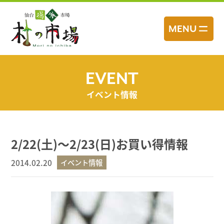
コ
ン
MENU
テ
ン
ツ
へ
EVENT
ス
イベント情報
キ
ッ
プ
2/22(土)～2/23(日)お買い得情報
2014.02.20
イベント情報