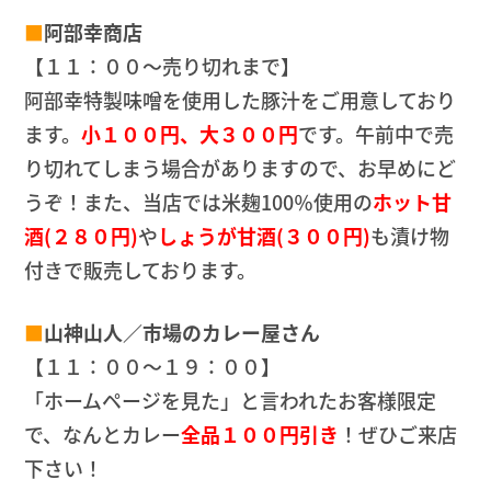
■
阿部幸商店
【１１：００～売り切れまで】
阿部幸特製味噌を使用した豚汁をご用意しており
ます。
小１００円、大３００円
です。午前中で売
り切れてしまう場合がありますので、お早めにど
うぞ！また、当店では米麹100％使用の
ホット甘
酒(２８０円)
や
しょうが甘酒(３００円)
も漬け物
付きで販売しております。
■
山神山人／市場のカレー屋さん
【１１：００〜１９：００】
「ホームページを見た」と言われたお客様限定
で、なんとカレー
全品１００円引き
！ぜひご来店
下さい！