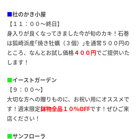
■
杜のかき小屋
【１１：００～終日】
身入りが良くなってきました今が旬のカキ！石巻
は狐崎浜産｢焼き牡蠣（３個）｣を通常５００円の
ところ、なんとお試し価格
４００円
でご提供いた
します！
■
イーストガーデン
【９：００～】
大切な方への贈りものに、お祝い用にオススメで
す！週末限定
鉢物全品１０％OFF
です！ぜひご来
店ください！
■
サンフローラ