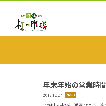
コ
ン
テ
ン
ツ
へ
ス
キ
ッ
プ
年末年始の営業時
2013.12.27
News
いつも杜の市場をご愛顧いただき、誠