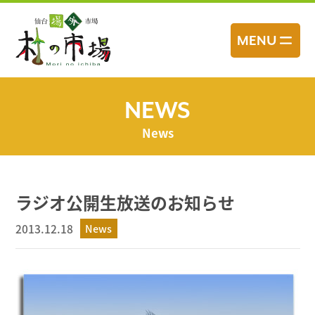
コ
ン
MENU
テ
ン
ツ
へ
NEWS
ス
News
キ
ッ
プ
ラジオ公開生放送のお知らせ
2013.12.18
News