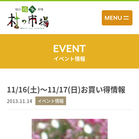
コ
ン
MENU
テ
ン
ツ
へ
EVENT
ス
イベント情報
キ
ッ
プ
11/16(土)～11/17(日)お買い得情報
2013.11.14
イベント情報