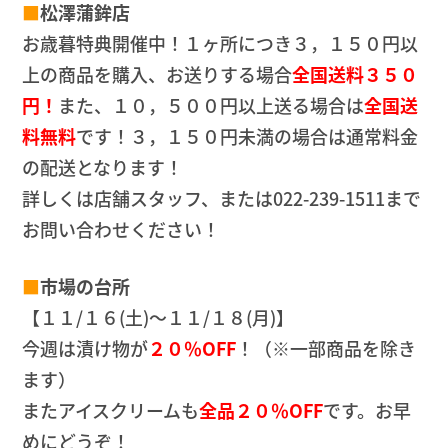
■
松澤蒲鉾店
お歳暮特典開催中！１ヶ所につき３，１５０円以
上の商品を購入、お送りする場合
全国送料３５０
円！
また、１０，５００円以上送る場合は
全国送
料無料
です！３，１５０円未満の場合は通常料金
の配送となります！
詳しくは店舗スタッフ、または022-239-1511まで
お問い合わせください！
■
市場の台所
【１１/１６(土)～１１/１８(月)】
今週は漬け物が
２０％OFF
！（※一部商品を除き
ます）
またアイスクリームも
全品２０％OFF
です。お早
めにどうぞ！