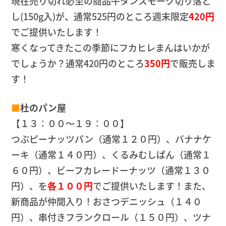
現在売り切れ必至の商品牛タンスモーク切り落と
し(150g入)が、通常525円のところ週末限定
420円
でご提供いたします！
寒くなってきたこの季節にフカヒレまんはいかが
でしょうか？通常420円のところ
350円
で販売しま
す！
■
杜のパン屋
【１３：００～１９：００】
つぶピーナッツパン（通常１２０円）、バナナケ
ーキ（通常１４０円）、くるみむしぱん（通常１
６０円）、ビーフカレードーナッツ（通常１３０
円）、を
各１００円
でご提供いたします！また、
新商品が仲間入り！おさつデニッシュ（１４０
円）、串付きフランクロール（１５０円）、ツナ