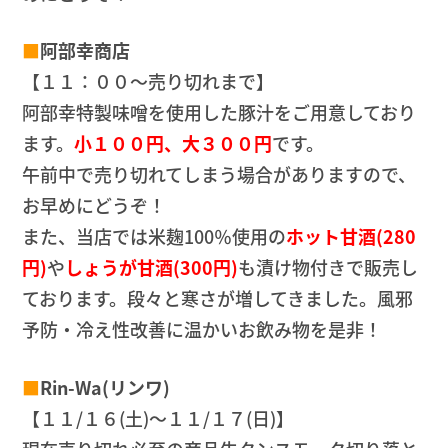
■
阿部幸商店
【１１：００～売り切れまで】
阿部幸特製味噌を使用した豚汁をご用意しており
ます。
小１００円、大３００円
です。
午前中で売り切れてしまう場合がありますので、
お早めにどうぞ！
また、当店では米麹100％使用の
ホット甘酒(280
円)
や
しょうが甘酒(300円)
も漬け物付きで販売し
ております。段々と寒さが増してきました。風邪
予防・冷え性改善に温かいお飲み物を是非！
■
Rin-Wa(リンワ)
【１１/１６(土)～１１/１７(日)】