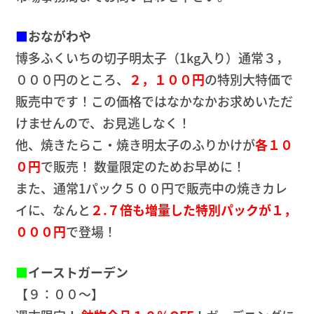
■
おながわや
博多ふくいちの切子明太子（1kg入り）通常３，
０００円のところ、
２，１００円
の特別大特価で
販売中です！この価格ではなかなかお求めいただ
けませんので、お見逃しなく！
他、焼きたらこ・焼き明太子のふりかけが
各１０
０円
で販売！ 数量限定のためお早めに！
また、通常1パック５００円で販売中の焼きカレ
イに、なんと
２.７倍も増量した特別パックが１，
０００円
で登場！
■
イーストガーデン
【９：００～】