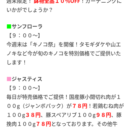
週末限定！
鉢物全品１０％OFF
！ガーデニングに
いかがでしょうか？
■
サンフローラ
【９：００～】
今週末は「キノコ祭」を開催！タモギダケや山エ
ノキなど今が旬のキノコを特別価格でご提供いた
します！
■
ジャスティス
【９：００～】
毎日が特売価格でご提供！国産豚小間切れ肉が１
００g（ジャンボパック）が
７８円
！若鶏むね肉が
１００g
３８円
、豚スペアリブ１００g
９８円
、豚
挽肉１００g
７８円
となっております。その他牛