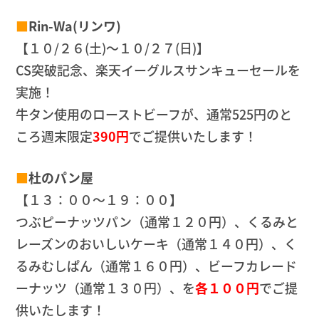
■
Rin-Wa(リンワ)
【１０/２６(土)～１０/２７(日)】
CS突破記念、楽天イーグルスサンキューセールを
実施！
牛タン使用のローストビーフが、通常525円のと
ころ週末限定
390円
でご提供いたします！
■
杜のパン屋
【１３：００～１９：００】
つぶピーナッツパン（通常１２０円）、くるみと
レーズンのおいしいケーキ（通常１４０円）、く
るみむしぱん（通常１６０円）、ビーフカレード
ーナッツ（通常１３０円）、を
各１００円
でご提
供いたします！