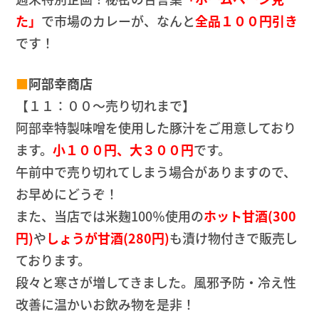
た」
で市場のカレーが、なんと
全品１００円引き
です！
■
阿部幸商店
【１１：００～売り切れまで】
阿部幸特製味噌を使用した豚汁をご用意しており
ます。
小１００円、大３００円
です。
午前中で売り切れてしまう場合がありますので、
お早めにどうぞ！
また、当店では米麹100％使用の
ホット甘酒(300
円)
や
しょうが甘酒(280円)
も漬け物付きで販売し
ております。
段々と寒さが増してきました。風邪予防・冷え性
改善に温かいお飲み物を是非！