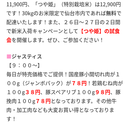
11,900円、「つや姫」（特別栽培米）は12,900円
です！30kgのお米限定で仙台市内であれば
無料
で
配達いたします！また、２６日～２７日の２日間
で新米入荷キャンペーンとして
【つや姫】の試食
会
を開催します。ぜひ、ご参加ください！
■
ジャスティス
【９：００～】
毎日が特売価格でご提供！国産豚小間切れ肉が１
００g（ジャンボパック）が
７８円
！若鶏むね肉が
１００g
３８円
、豚スペアリブ１００g
９８円
、豚
挽肉１００g
７８円
となっております。その他牛
肉・加工肉なども大変お買い得となっておりま
す！