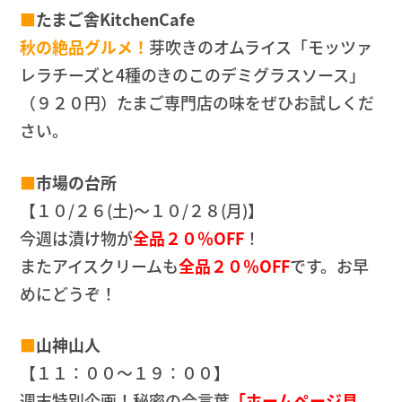
■
たまご舎KitchenCafe
秋の絶品グルメ！
芽吹きのオムライス「モッツァ
レラチーズと4種のきのこのデミグラスソース」
（９２０円）たまご専門店の味をぜひお試しくだ
さい。
■
市場の台所
【１０/２６(土)～１０/２８(月)】
今週は漬け物が
全品２０％OFF
！
またアイスクリームも
全品２０％OFF
です。お早
めにどうぞ！
■
山神山人
【１１：００～１９：００】
週末特別企画！秘密の合言葉
「ホームページ見