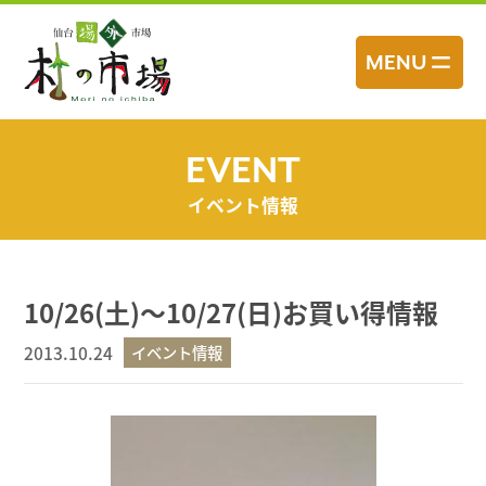
コ
ン
MENU
テ
ン
ツ
へ
EVENT
ス
イベント情報
キ
ッ
プ
10/26(土)～10/27(日)お買い得情報
2013.10.24
イベント情報