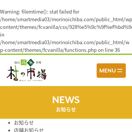
Warning
: filemtime(): stat failed for
/home/smartmedia03/morinoichiba.com/public_html/wp
content/themes/fcvanilla/css/928%e5%9c%9f%ef
in
/home/smartmedia03/morinoichiba.com/public_html/w
p-content/themes/fcvanilla/functions.php
on line
36
コ
ン
MENU
テ
ン
ツ
へ
NEWS
ス
お知らせ
キ
ッ
お知らせ
プ
店舗お知らせ