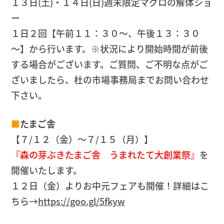
１３日(土)・１４日(日)週末限定マグロの解体ショ
ー
１日２回【午前１１：３０～、午後１３：３０
～】から行います。※状況により開始時間が前後
する場合がございます。ご質問、ご不明な点がご
ざいましたら、杜の市場事務局までお問い合わせ
下さい。
■
たまご舎
【７/１２（金）～７/１５（月）】
『森の芽ぶきたまご舎 うまれたて大創業祭』
を
開催いたします。
１２日（金）よりお中元フェアも開催！詳細はこ
ちら→
https://goo.gl/5fkyw