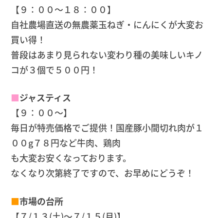
【９：００～１８：００】
自社農場直送の無農薬玉ねぎ・にんにくが大変お
買い得！
普段はあまり見られない変わり種の美味しいキノ
コが３個で５００円！
■
ジャスティス
【９：００～】
毎日が特売価格でご提供！国産豚小間切れ肉が１
００g７８円など牛肉、鶏肉
も大変お安くなっております。
なくなり次第終了ですので、お早めにどうぞ！
■
市場の台所
【７/１３(土)～７/１５(月)】