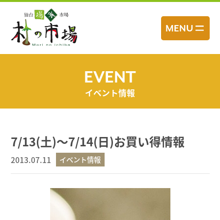
コ
ン
MENU
テ
ン
ツ
へ
EVENT
ス
イベント情報
キ
ッ
プ
7/13(土)～7/14(日)お買い得情報
2013.07.11
イベント情報