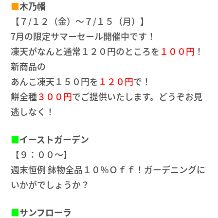
■
木乃幡
【７/１２（金）～７/１５（月）】
7月の限定サマーセール開催中です！
凍天がなんと通常１２０円のところを
１００円
！
新商品の
あんこ凍天１５０円を
１２０円
で！
餅全種
３００円
でご提供いたします。どうぞお見
逃しなく！
■
イーストガーデン
【９：００～】
週末恒例 鉢物全品１０％Ｏｆｆ！ガーデニングに
いかがでしょうか？
■
サンフローラ