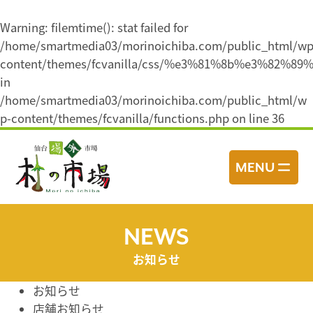
Warning
: filemtime(): stat failed for
/home/smartmedia03/morinoichiba.com/public_html/wp
content/themes/fcvanilla/css/%e3%81%8b%e3%
in
/home/smartmedia03/morinoichiba.com/public_html/w
p-content/themes/fcvanilla/functions.php
on line
36
コ
ン
MENU
テ
ン
ツ
へ
NEWS
ス
お知らせ
キ
ッ
お知らせ
プ
店舗お知らせ