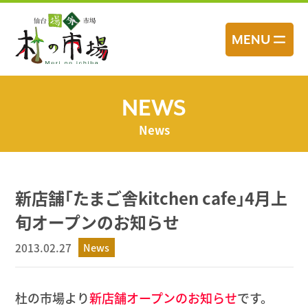
コ
ン
MENU
テ
ン
ツ
へ
NEWS
ス
News
キ
ッ
プ
新店舗｢たまご舎kitchen cafe｣4月上
旬オープンのお知らせ
2013.02.27
News
杜の市場より
新店舗オープンのお知らせ
です。