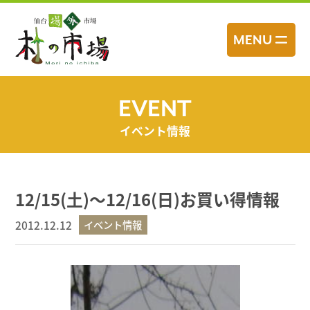
コ
ン
MENU
テ
ン
ツ
へ
EVENT
ス
イベント情報
キ
ッ
プ
12/15(土)～12/16(日)お買い得情報
2012.12.12
イベント情報