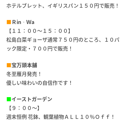
ホテルブレット、イギリスパン１５０円で販売！
■
Ｒin‐Ｗa
【１１：００～１５：００】
松島白菜ギョーザ通常７５０円のところ、１０パ
ック限定・７００円で販売！
■
宝万頭本舗
冬至雁月発売！
優しい味わいの自信作です！
■
イーストガーデン
【９：００～】
週末恒例 花鉢、観葉植物ＡＬＬ１０％Ｏｆｆ！