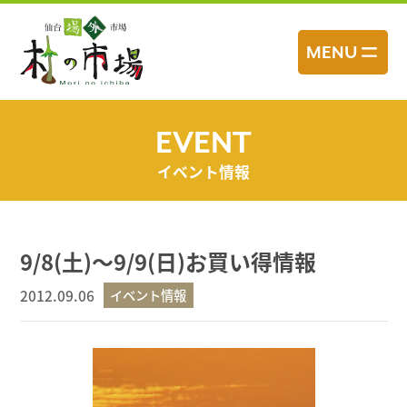
コ
ン
MENU
テ
ン
ツ
へ
EVENT
ス
イベント情報
キ
ッ
プ
9/8(土)～9/9(日)お買い得情報
2012.09.06
イベント情報