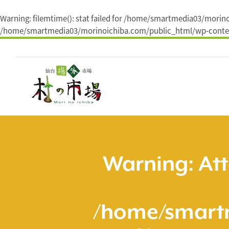
Warning
: filemtime(): stat failed for /home/smartmedia03/mori
/home/smartmedia03/morinoichiba.com/public_html/wp-conten
コ
ン
テ
ン
ツ
へ
ス
キ
ッ
プ
Warning
: At
/home/smart