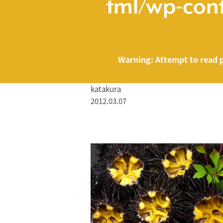
tml/wp-cont
Warning
: Attempt to read 
katakura
2012.03.07
/home/smartmed
Warning
: Attempt to read property "name