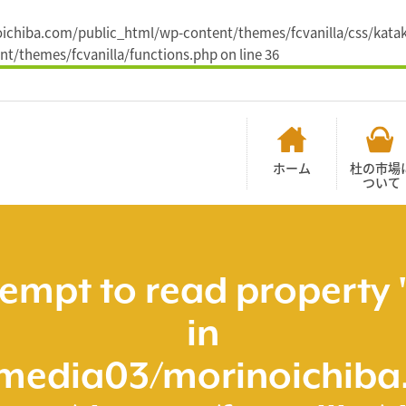
noichiba.com/public_html/wp-content/themes/fcvanilla/css/katak
t/themes/fcvanilla/functions.php
on line
36
ホーム
杜の市場
ついて
tempt to read property 
in
media03/morinoichiba.