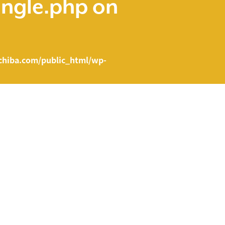
ingle.php
on
hiba.com/public_html/wp-
e.php on line
43
ent/themes/fcvanilla/single.php
on line