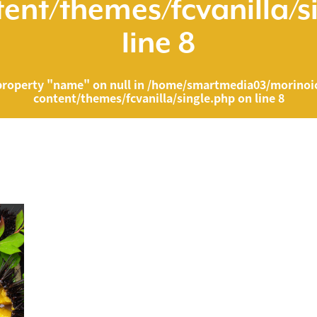
ent/themes/fcvanilla/s
line
8
property "name" on null in
/home/smartmedia03/morinoic
content/themes/fcvanilla/single.php
on line
8
ia03/morinoichiba.com/public_html/wp-content/themes/fcvanilla/singl
">
" on null in
/home/smartmedia03/morinoichiba.com/public_html/wp-cont
43