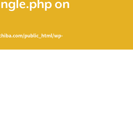
ingle.php
on
hiba.com/public_html/wp-
e.php on line
43
ent/themes/fcvanilla/single.php
on line