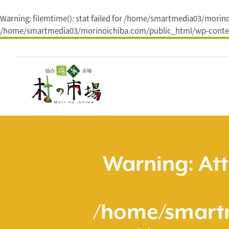
Warning
: filemtime(): stat failed for /home/smartmedia03/
/home/smartmedia03/morinoichiba.com/public_html/wp-conten
コ
ン
テ
ン
ツ
へ
ス
キ
ッ
プ
Warning
: At
/home/smart