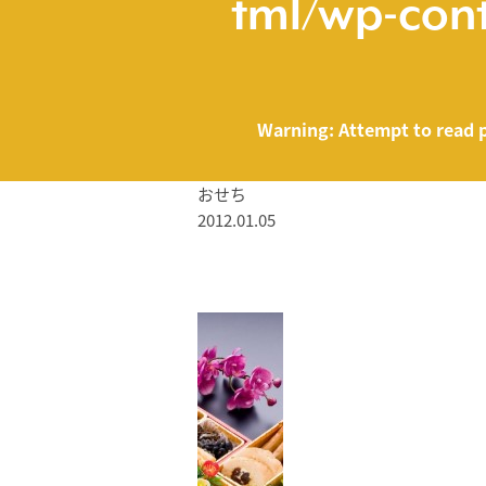
tml/wp-cont
Warning
: Attempt to read 
おせち
2012.01.05
/home/smartmed
Warning
: Attempt to read property "name