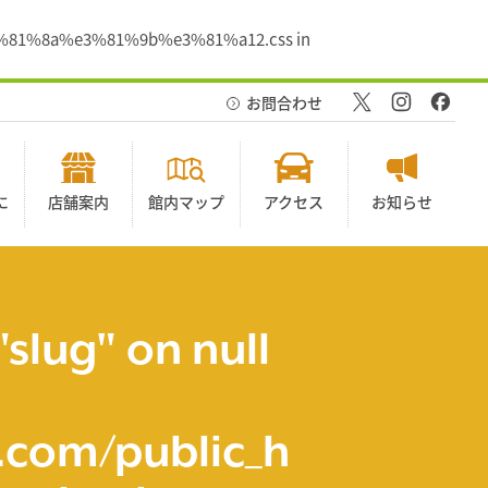
ss/%e3%81%8a%e3%81%9b%e3%81%a12.css in
お問合わせ
に
店舗案内
館内マップ
アクセス
お知らせ
"slug" on null
com/public_h