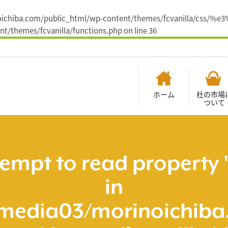
morinoichiba.com/public_html/wp-content/themes/fcvanilla/c
t/themes/fcvanilla/functions.php
on line
36
ホーム
杜の市場
ついて
tempt to read property 
in
media03/morinoichiba.