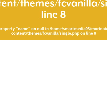
ent/themes/fcvanilla/s
line
8
property "name" on null in
/home/smartmedia03/morinoic
content/themes/fcvanilla/single.php
on line
8
ia03/morinoichiba.com/public_html/wp-content/themes/fcvanilla/singl
">
" on null in
/home/smartmedia03/morinoichiba.com/public_html/wp-cont
43