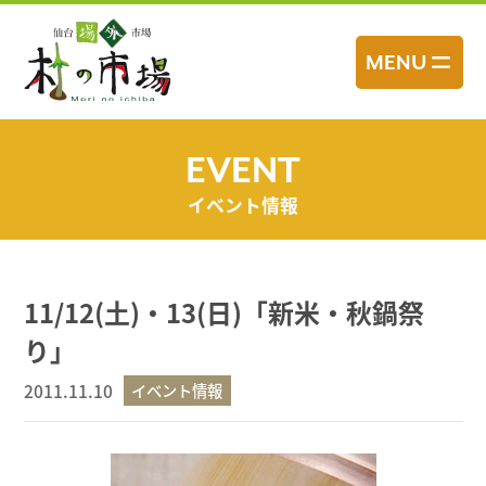
コ
ン
MENU
テ
ン
ツ
へ
EVENT
ス
イベント情報
キ
ッ
プ
11/12(土)・13(日)「新米・秋鍋祭
り」
2011.11.10
イベント情報