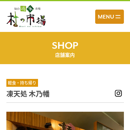
コ
ン
MENU
テ
ン
ツ
へ
SHOP
ス
店舗案内
キ
ッ
プ
軽食・持ち帰り
凍天処 木乃幡