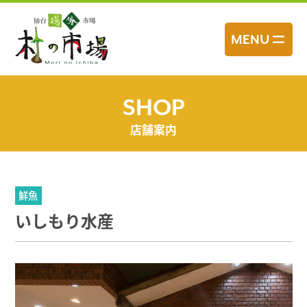
コ
ン
MENU
テ
ン
ツ
へ
SHOP
ス
店舗案内
キ
ッ
プ
鮮魚
いしもり水産