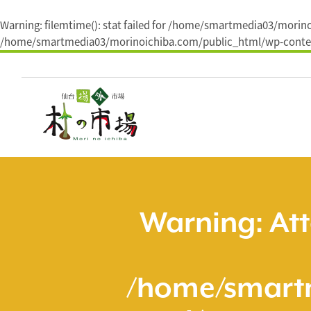
Warning
: filemtime(): stat failed for /home/smartmedia03/mori
/home/smartmedia03/morinoichiba.com/public_html/wp-conten
コ
ン
テ
ン
ツ
へ
ス
キ
ッ
プ
Warning
: At
/home/smart