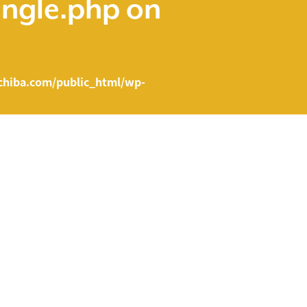
ingle.php
on
hiba.com/public_html/wp-
e.php on line
43
ent/themes/fcvanilla/single.php
on line