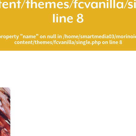
ent/themes/fcvanilla/s
line
8
property "name" on null in
/home/smartmedia03/morinoic
content/themes/fcvanilla/single.php
on line
8
ia03/morinoichiba.com/public_html/wp-content/themes/fcvanilla/singl
">
" on null in
/home/smartmedia03/morinoichiba.com/public_html/wp-cont
43