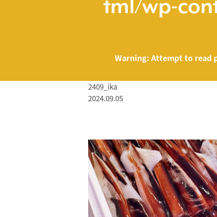
tml/wp-cont
Warning
: Attempt to read 
2409_ika
2024.09.05
/home/smartmed
Warning
: Attempt to read property "name