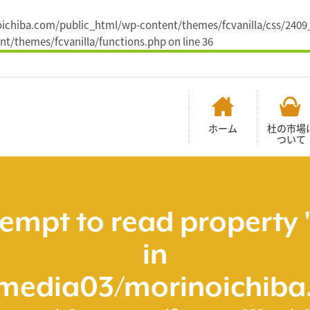
noichiba.com/public_html/wp-content/themes/fcvanilla/css/2409_
t/themes/fcvanilla/functions.php
on line
36
ホーム
杜の市場
ついて
tempt to read property 
in
media03/morinoichiba.