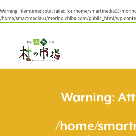
Warning
: filemtime(): stat failed for /home/smartmedia03/mori
/home/smartmedia03/morinoichiba.com/public_html/wp-conten
コ
ン
テ
ン
ツ
へ
ス
キ
ッ
プ
Warning
: At
/home/smart