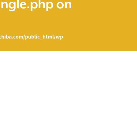
ingle.php
on
hiba.com/public_html/wp-
e.php on line
43
ent/themes/fcvanilla/single.php
on line