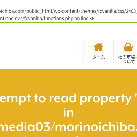
noichiba.com/public_html/wp-content/themes/fcvanilla/css/2403_i
t/themes/fcvanilla/functions.php
on line
36
ホーム
杜の市場
ついて
tempt to read property 
in
media03/morinoichiba.