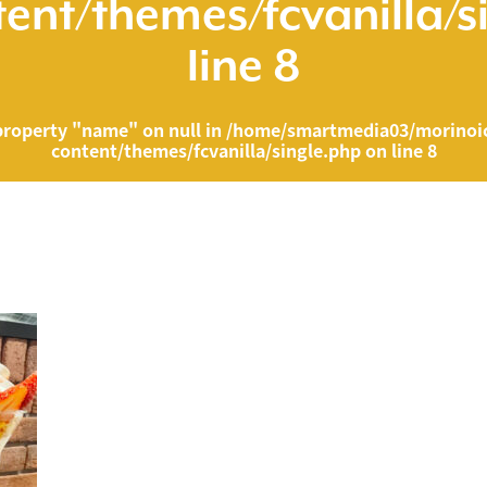
ent/themes/fcvanilla/s
line
8
property "name" on null in
/home/smartmedia03/morinoic
content/themes/fcvanilla/single.php
on line
8
ia03/morinoichiba.com/public_html/wp-content/themes/fcvanilla/singl
">
" on null in
/home/smartmedia03/morinoichiba.com/public_html/wp-cont
43