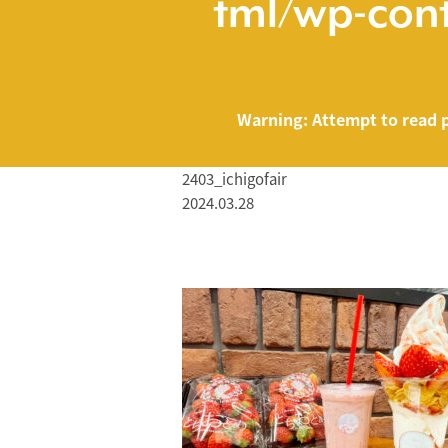
tml/wp-cont
Warning
: Attempt to read 
2403_ichigofair
2024.03.28
/home/smartmed
Warning
: Attempt to read property "name