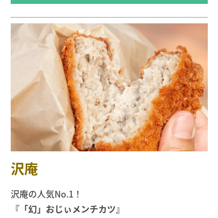
沢庵
沢庵の人気No.1！
『「幻」おじぃメンチカツ』