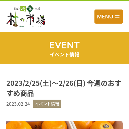
コ
ン
MENU
テ
ン
ツ
へ
EVENT
ス
イベント情報
キ
ッ
プ
2023/2/25(土)～2/26(日) 今週のおす
すめ商品
2023.02.24
イベント情報