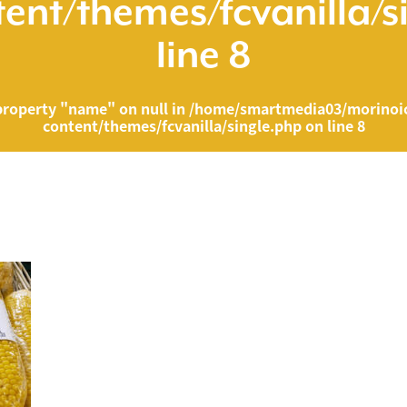
ent/themes/fcvanilla/s
line
8
property "name" on null in
/home/smartmedia03/morinoic
content/themes/fcvanilla/single.php
on line
8
ia03/morinoichiba.com/public_html/wp-content/themes/fcvanilla/singl
">
" on null in
/home/smartmedia03/morinoichiba.com/public_html/wp-cont
43