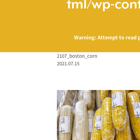
tml/wp-cont
Warning
: Attempt to read 
2107_boston_corn
2021.07.15
/home/smartmed
Warning
: Attempt to read property "name