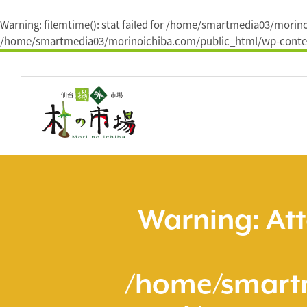
Warning
: filemtime(): stat failed for /home/smartmedia03/mor
/home/smartmedia03/morinoichiba.com/public_html/wp-conten
コ
ン
テ
ン
ツ
へ
ス
キ
ッ
プ
Warning
: At
/home/smart