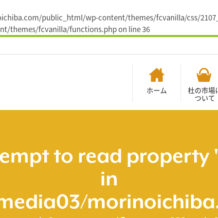
inoichiba.com/public_html/wp-content/themes/fcvanilla/css/2107
t/themes/fcvanilla/functions.php
on line
36
ホーム
杜の市場
ついて
tempt to read property 
in
media03/morinoichiba.