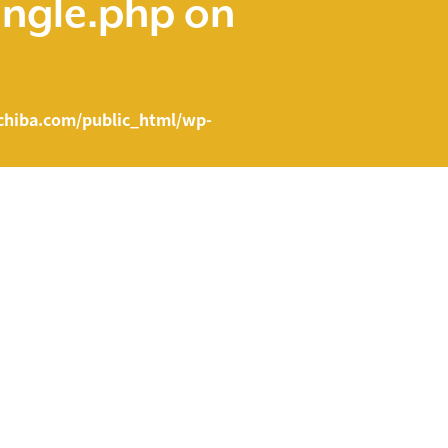
ingle.php
on
hiba.com/public_html/wp-
e.php on line
43
ent/themes/fcvanilla/single.php
on line