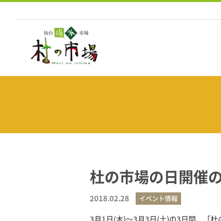
コ
ン
テ
ン
ツ
へ
ス
キ
ッ
プ
杜の市場の日開催
2018.02.28
イベント情報
3月1日(木)～3月3日(土)の3日間、