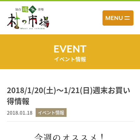
コ
ン
MENU
テ
ン
ツ
へ
EVENT
ス
イベント情報
キ
ッ
プ
2018/1/20(土)～1/21(日)週末お買い
得情報
2018.01.18
イベント情報