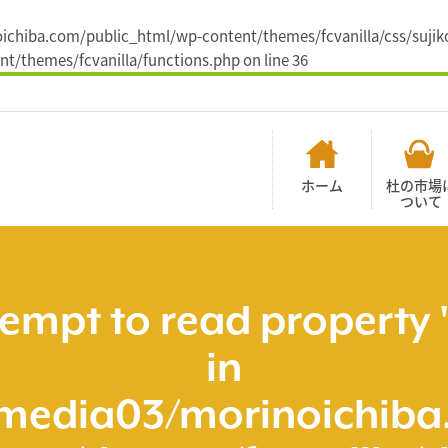
noichiba.com/public_html/wp-content/themes/fcvanilla/css/sujiko
t/themes/fcvanilla/functions.php
on line
36
ホーム
杜の市場
ついて
tempt to read property 
in
media03/morinoichiba.