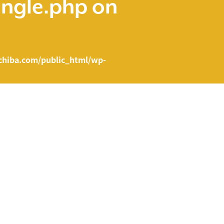
ingle.php
on
hiba.com/public_html/wp-
e.php on line
43
ent/themes/fcvanilla/single.php
on line