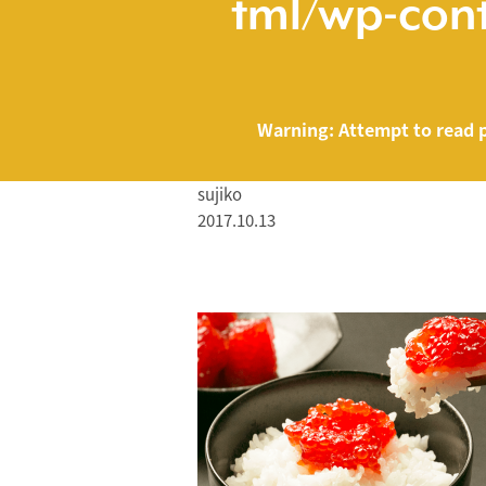
tml/wp-cont
Warning
: Attempt to read 
sujiko
2017.10.13
/home/smartmed
Warning
: Attempt to read property "name