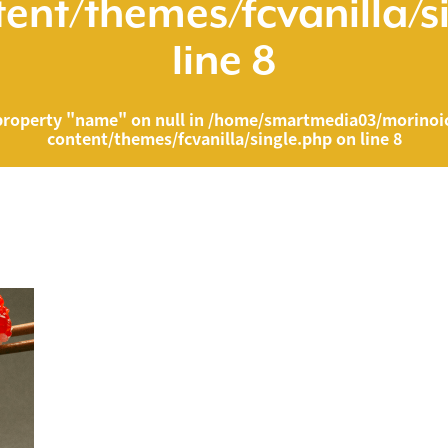
ent/themes/fcvanilla/s
line
8
property "name" on null in
/home/smartmedia03/morinoic
content/themes/fcvanilla/single.php
on line
8
ia03/morinoichiba.com/public_html/wp-content/themes/fcvanilla/singl
">
" on null in
/home/smartmedia03/morinoichiba.com/public_html/wp-cont
43