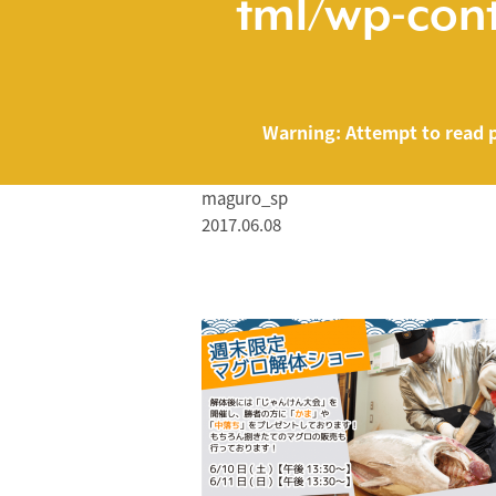
tml/wp-cont
Warning
: Attempt to read 
maguro_sp
2017.06.08
/home/smartmed
Warning
: Attempt to read property "name