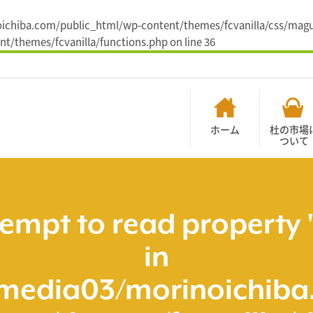
inoichiba.com/public_html/wp-content/themes/fcvanilla/css/magu
t/themes/fcvanilla/functions.php
on line
36
ホーム
杜の市場
ついて
tempt to read property 
in
media03/morinoichiba.