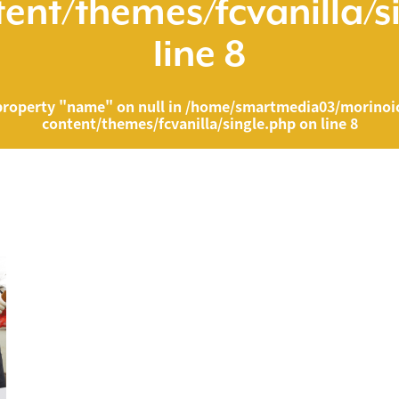
ent/themes/fcvanilla/s
line
8
property "name" on null in
/home/smartmedia03/morinoic
content/themes/fcvanilla/single.php
on line
8
ia03/morinoichiba.com/public_html/wp-content/themes/fcvanilla/singl
">
" on null in
/home/smartmedia03/morinoichiba.com/public_html/wp-cont
43