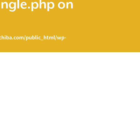
ingle.php
on
hiba.com/public_html/wp-
e.php on line
43
ent/themes/fcvanilla/single.php
on line