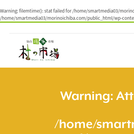
Warning
: filemtime(): stat failed for /home/smartmedia03/mor
/home/smartmedia03/morinoichiba.com/public_html/wp-conten
コ
ン
テ
ン
ツ
へ
ス
キ
ッ
プ
Warning
: At
/home/smart