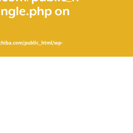
ingle.php
on
hiba.com/public_html/wp-
e.php on line
43
ent/themes/fcvanilla/single.php
on line