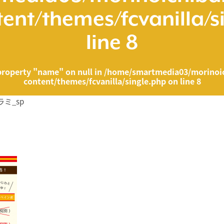
ent/themes/fcvanilla/s
line
8
property "name" on null in
/home/smartmedia03/morinoic
content/themes/fcvanilla/single.php
on line
8
ミ_sp
ia03/morinoichiba.com/public_html/wp-content/themes/fcvanilla/singl
">
" on null in
/home/smartmedia03/morinoichiba.com/public_html/wp-cont
43