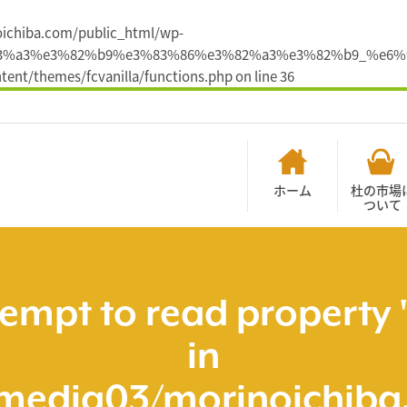
noichiba.com/public_html/wp-
9%e3%83%a3%e3%82%b9%e3%83%86%e3%82%a3%e3%82%b9_
ent/themes/fcvanilla/functions.php
on line
36
ホーム
杜の市場
ついて
tempt to read property 
in
media03/morinoichiba.