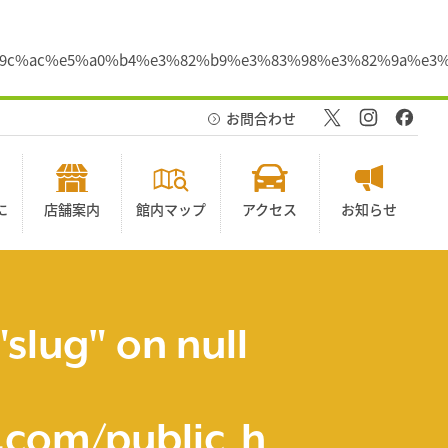
%e6%9c%ac%e5%a0%b4%e3%82%b9%e3%83%98%e3%82%9a%
お問合わせ
に
店舗案内
館内マップ
アクセス
お知らせ
"slug" on null
com/public_h