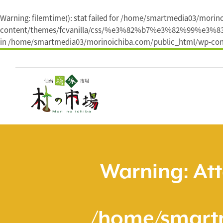
Warning
: filemtime(): stat failed for /home/smartmedia03/mori
content/themes/fcvanilla/css/%e3%82%b7%e3%82%9
in
/home/smartmedia03/morinoichiba.com/public_html/wp-cont
コ
ン
テ
ン
ツ
へ
ス
キ
ッ
プ
Warning
: At
/home/smart