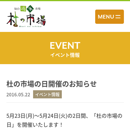
コ
ン
MENU
テ
ン
ツ
へ
EVENT
ス
イベント情報
キ
ッ
プ
杜の市場の日開催のお知らせ
2016.05.22
イベント情報
5月23日(月)～5月24日(火)の2日間、「杜の市場の
日」を開催いたします！