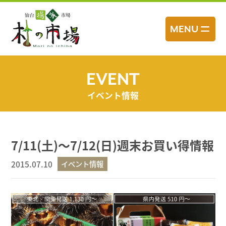
コ
ン
MENU
テ
ン
ツ
へ
EVENT
ス
イベント情報
キ
ッ
プ
7/11(土)～7/12(日)週末お買い得情報
2015.07.10
イベント情報