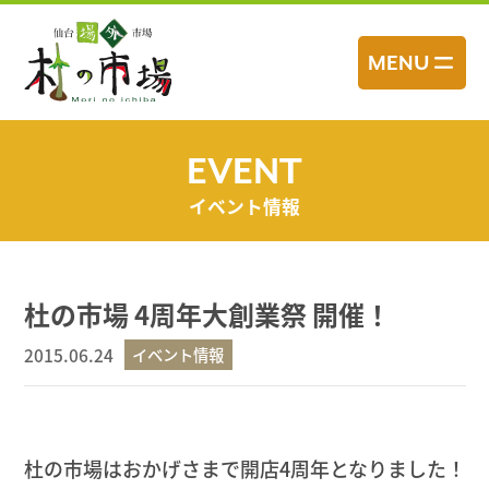
コ
ン
MENU
テ
ン
ツ
へ
EVENT
ス
イベント情報
キ
ッ
プ
杜の市場 4周年大創業祭 開催！
2015.06.24
イベント情報
杜の市場はおかげさまで開店4周年となりました！