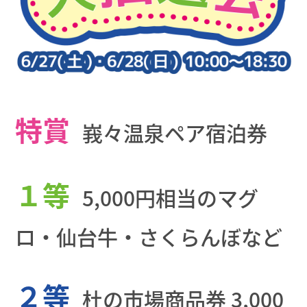
特賞
峩々温泉ペア宿泊券
１等
5,000円相当のマグ
ロ・仙台牛・さくらんぼなど
２等
杜の市場商品券 3,000