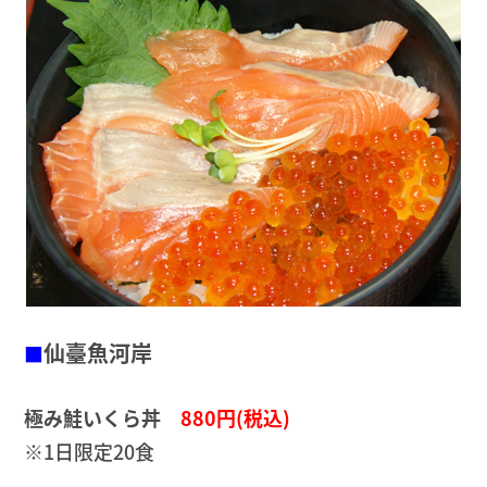
仙臺魚河岸
■
極み鮭いくら丼
880円(税込)
※1日限定20食