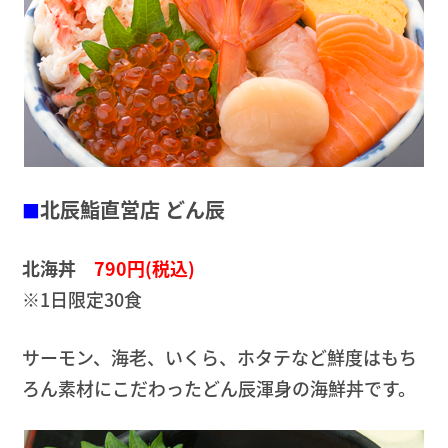
北辰鮨直営店 どん辰
■
北海丼
790円(税込)
※1日限定30食
サーモン、海老、いくら、ホタテなど鮮度はもち
ろん素材にこだわったどん辰渾身の海鮮丼です。