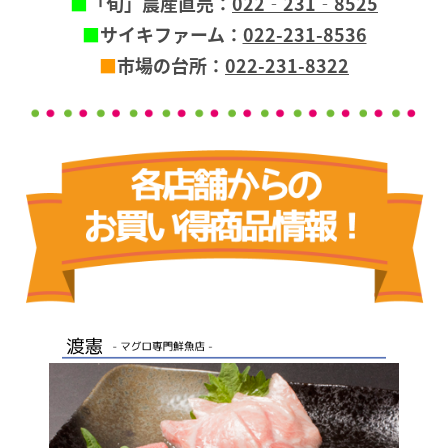
■
「旬」農産直売：
022‐231‐8525
■
サイキファーム：
022-231-8536
■
市場の台所：
022-231-8322