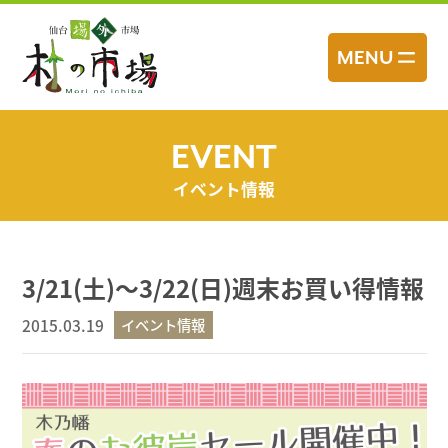
コ
ン
MENU
テ
ン
ツ
へ
EVENT
ス
イベント情報
キ
ッ
プ
3/21(土)～3/22(日)週末お買い得情報
2015.03.19
イベント情報