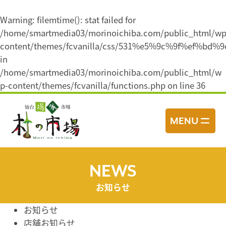
Warning
: filemtime(): stat failed for
/home/smartmedia03/morinoichiba.com/public_html/wp
content/themes/fcvanilla/css/531%e5%9c%9f%e
in
/home/smartmedia03/morinoichiba.com/public_html/w
p-content/themes/fcvanilla/functions.php
on line
36
コ
ン
MENU
テ
ン
ツ
へ
NEWS
ス
お知らせ
キ
ッ
お知らせ
プ
店舗お知らせ