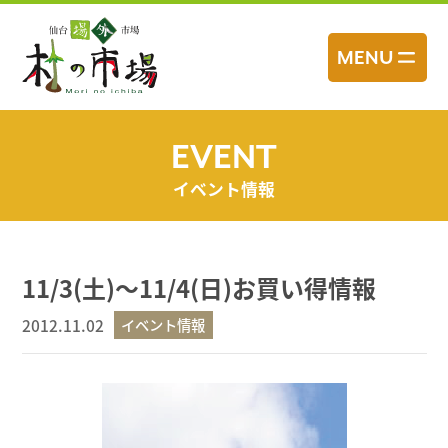
コ
ン
MENU
テ
ン
ツ
へ
EVENT
ス
イベント情報
キ
ッ
プ
11/3(土)～11/4(日)お買い得情報
2012.11.02
イベント情報