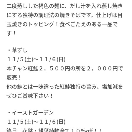
二度蒸しした褐色の麺に、だし汁を入れ蒸し焼き
にする独特の調理法の焼きそばです。仕上げは目
玉焼きのトッピング！食べごたえのある一品で
す！
・華ずし
１１/５(土)～１１/６(日)
本チャン紅鮭２，５００円の所を２，０００円で
販売！
他の鮭とは一味違った紅鮭独特の旨み、塩加減を
ぜひご賞味下さい！
・イーストガーデン
１１/５(土)～１１/６(日)
終日、花鉢・観葉植物全て１０％off！！