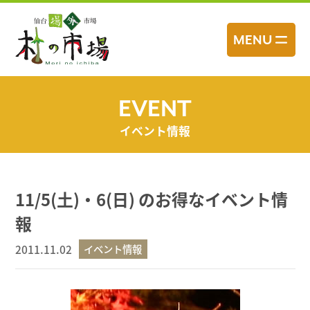
コ
ン
MENU
テ
ン
ツ
へ
EVENT
ス
イベント情報
キ
ッ
プ
11/5(土)・6(日) のお得なイベント情
報
2011.11.02
イベント情報