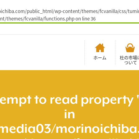
noichiba.com/public_html/wp-content/themes/fcvanilla/css/tumir
t/themes/fcvanilla/functions.php
on line
36
ホーム
杜の市場
ついて
tempt to read property 
in
media03/morinoichiba.