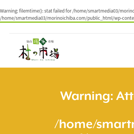
Warning
: filemtime(): stat failed for /home/smartmedia03/mori
/home/smartmedia03/morinoichiba.com/public_html/wp-conten
コ
ン
テ
ン
ツ
へ
ス
キ
ッ
プ
Warning
: At
/home/smart