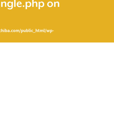
ingle.php
on
hiba.com/public_html/wp-
e.php on line
43
ent/themes/fcvanilla/single.php
on line