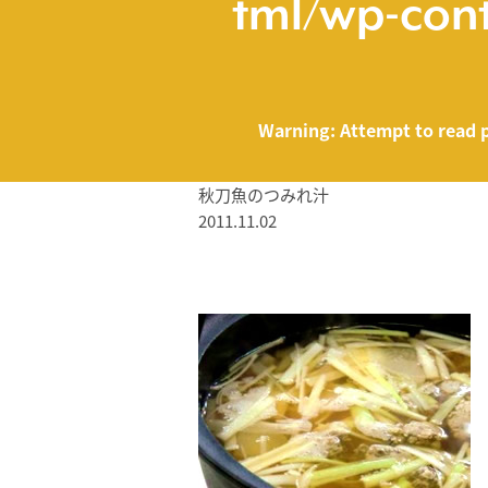
tml/wp-cont
Warning
: Attempt to read 
秋刀魚のつみれ汁
2011.11.02
/home/smartmed
Warning
: Attempt to read property "name