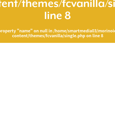
ent/themes/fcvanilla/s
line
8
property "name" on null in
/home/smartmedia03/morinoic
content/themes/fcvanilla/single.php
on line
8
ia03/morinoichiba.com/public_html/wp-content/themes/fcvanilla/singl
">
" on null in
/home/smartmedia03/morinoichiba.com/public_html/wp-cont
43